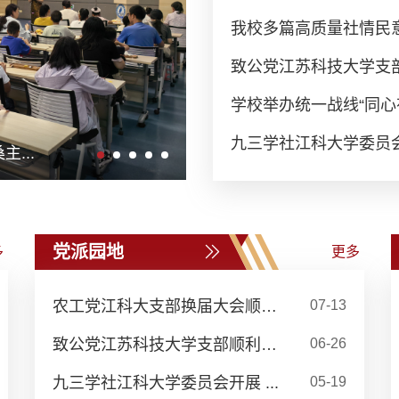
我校多篇高质量社情民意
致公党江苏科技大学支
学校举办统一战线“同心
九三学社江科大学委员会开
..
...
党派园地
多
更多
农工党江科大支部换届大会顺利...
07-13
致公党江苏科技大学支部顺利召...
06-26
九三学社江科大学委员会开展 ...
05-19