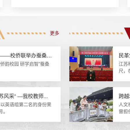
更多
侨心传丝韵 科普润少年 ——校侨联举办蚕桑主...
民革
“侨韵校园 研学启智”蚕桑
江苏科
尺，
风采” —我校教师...
跨越
师以英语组第二名的身份荣
人文
号。
曾担