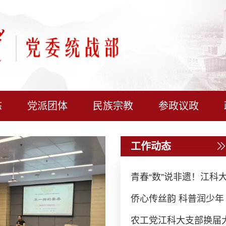
态
党派团体
民族宗教
参政议政
工作动态
青春“数”说非遗！江科大
侨心传丝韵 科普润少年 
农工党江科大支部换届