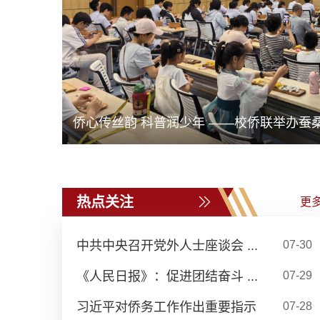
我校举行纪念茅以升诞辰130周年主题班会暨.
侨心传丝韵 科普润少年 ——校侨联举办蚕桑主
热点关注
更
中共中央召开党外人士座谈会 ...
07-30
《人民日报》：促进团结奋斗 ...
07-29
习近平对侨务工作作出重要指示
07-28